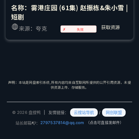
名称：雾港庄园 (61集) 赵振栋&朱小雪 |
短剧
获取资源
来源：夸克
✗
失效
声明：本站是网盘索引系统,所有内容均来自互联网所提供的公开引用资源，未提
供资源上传、存储服务。
© 2026 盘搜鸭
|
友情链接：
云搜站导航
/
网创联盟
2797537814@qq.com
站长邮箱📭：
（点击可直接发邮件）