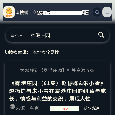
盘搜鸭
搜索
夸克
本地搜
全网搜
切换搜索源：
为您找到【
雾港庄园
】相关资源
5
条
《雾港庄园（61集）赵振栋&朱小雪》
赵振栋与朱小雪在雾港庄园的纠葛与成
长，情感与利益的交织，展现人性
来源：夸克
获取资源
✓
有效