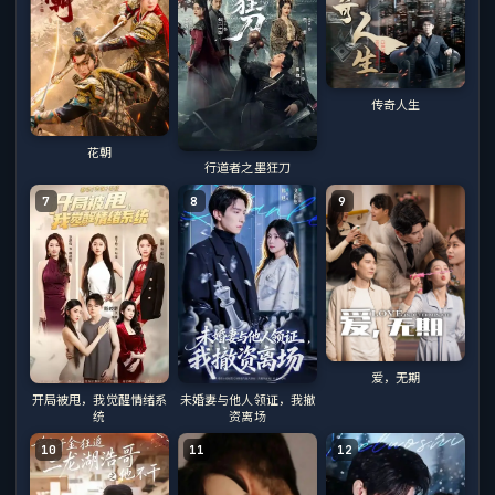
传奇人生
花朝
行道者之墨狂刀
7
8
9
爱，无期
开局被甩，我觉醒情绪系
未婚妻与他人领证，我撤
统
资离场
10
11
12