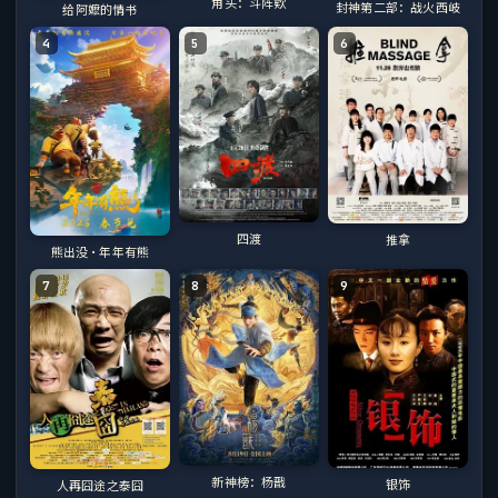
角头：斗阵欸
封神第二部：战火西岐
给阿嬷的情书
4
5
6
四渡
推拿
熊出没·年年有熊
7
8
9
新神榜：杨戬
银饰
人再囧途之泰囧