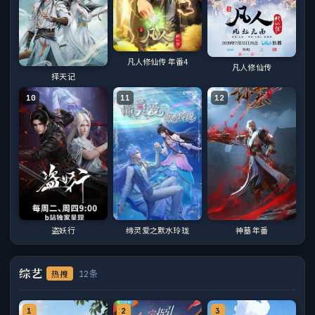
凡人修仙传 年番4
凡人修仙传
择天记
10
11
12
盗妖行
缔灵爱之默水玲珑
神墓 年番
综艺
热搜
12条
1
2
3