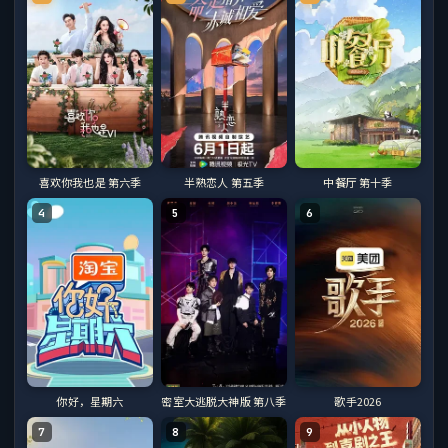
半熟恋人 第五季
喜欢你我也是 第六季
中餐厅 第十季
4
5
6
你好，星期六
密室大逃脱大神版 第八季
歌手2026
7
8
9