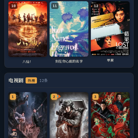
10
11
12
苹果
刻在你心底的名字
八仙！
电视剧
热搜
12条
1
2
3