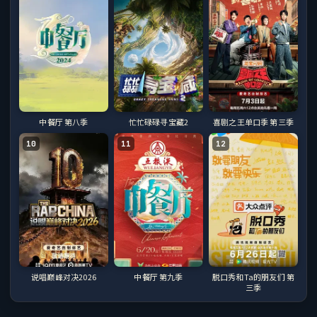
中餐厅 第八季
忙忙碌碌寻宝藏2
喜剧之王单口季 第三季
10
11
12
说唱巅峰对决2026
中餐厅 第九季
脱口秀和Ta的朋友们 第
三季