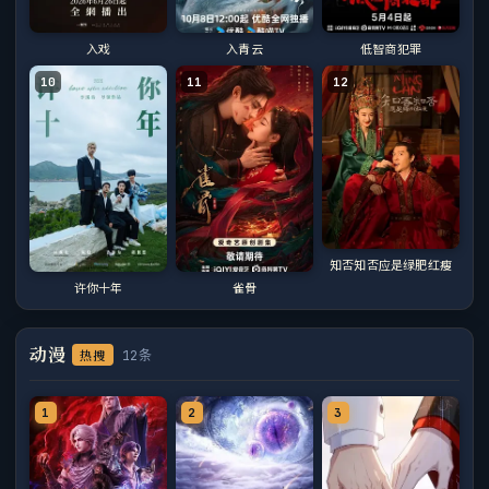
入戏
入青云
低智商犯罪
10
11
12
知否知否应是绿肥红瘦
许你十年
雀骨
动漫
热搜
12条
1
2
3