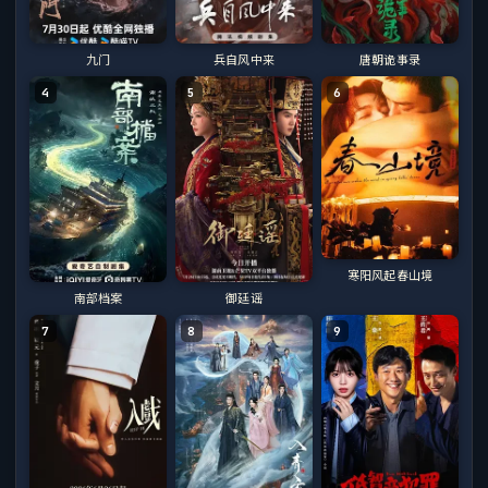
兵自风中来
唐朝诡事录
九门
4
5
6
寒阳风起春山境
南部档案
御廷谣
7
8
9