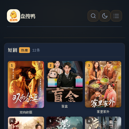
同
盘搜鸭
款
搭
建
短剧
热搜
12条
1
2
3
盲盒
家里家外
双向欲臣
4
5
6