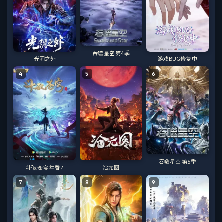
吞噬星空 第4季
光阴之外
游戏BUG修复中
4
5
6
吞噬星空 第5季
斗破苍穹 年番2
沧元图
7
8
9