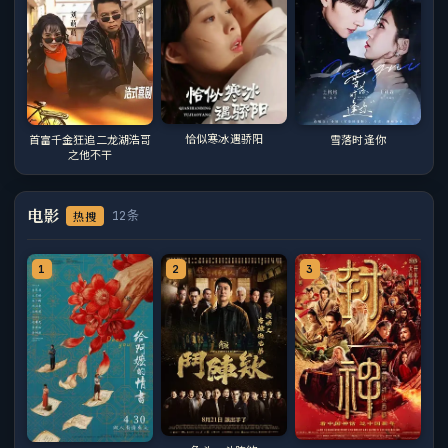
恰似寒冰遇骄阳
首富千金狂追二龙湖浩哥
雪落时逢你
之他不干
电影
热搜
12条
1
2
3